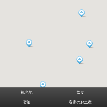
観光地
飲食
宿泊
客家のお土産