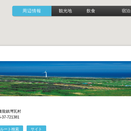
周辺情報
観光地
飲食
宿泊
後龍鎮灣瓦村
7-721381
ルート検索
サイト