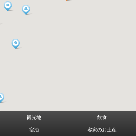
観光地
飲食
宿泊
客家のお土産