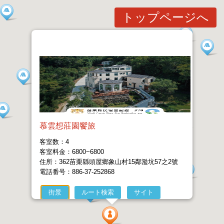
トップページへ
慕雲想莊園饗旅
客室数：4
客室料金：6800~6800
住所：362苗栗縣頭屋鄉象山村15鄰濫坑57之2號
電話番号：886-37-252868
街景
ルート検索
サイト