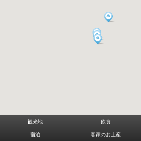
観光地
飲食
宿泊
客家のお土産