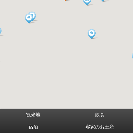
観光地
飲食
宿泊
客家のお土産