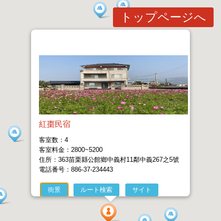
トップページへ
紅棗民宿
客室数：4
客室料金：2800~5200
住所：363苗栗縣公館鄉中義村11鄰中義267之5號
電話番号：886-37-234443
街景
ルート検索
サイト