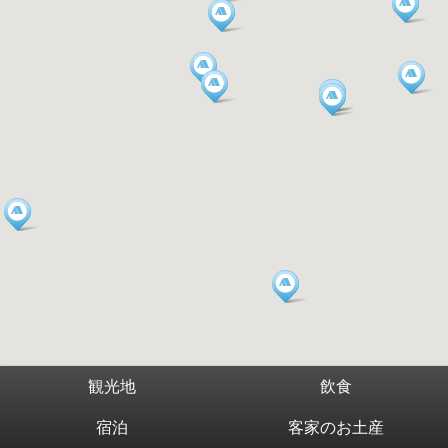
観光地
飲食
宿泊
客家のお土産