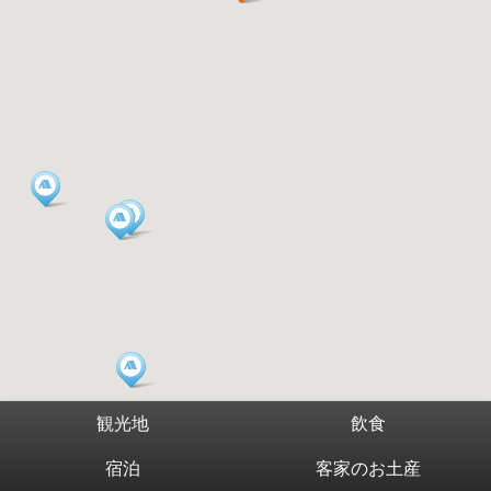
観光地
飲食
宿泊
客家のお土産