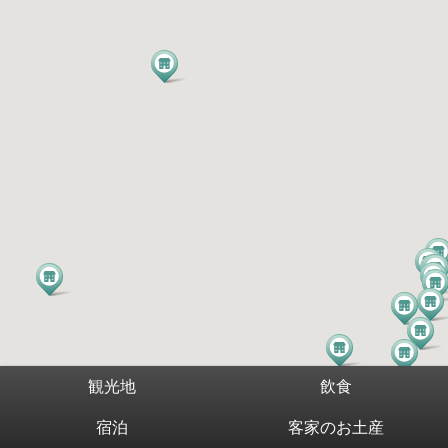
観光地
飲食
宿泊
客家のお土産