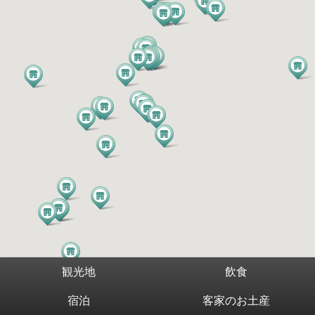
観光地
飲食
宿泊
客家のお土産