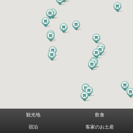
観光地
飲食
宿泊
客家のお土産