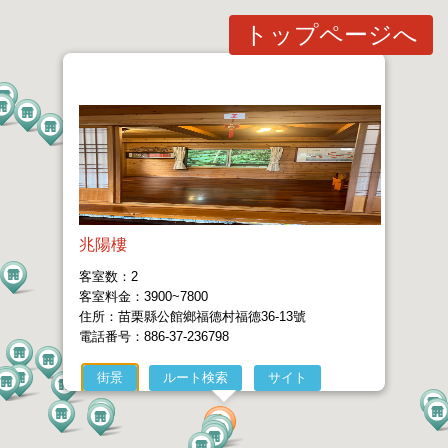
トップページへ
兆陽樓
客室数：2
客室料金：3900~7800
住所：苗栗縣公館鄉福德村福德36-13號
電話番号：886-37-236798
街景
ルート検索
サイト