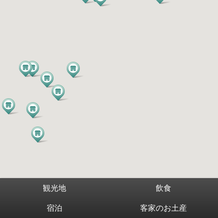
観光地
飲食
宿泊
客家のお土産