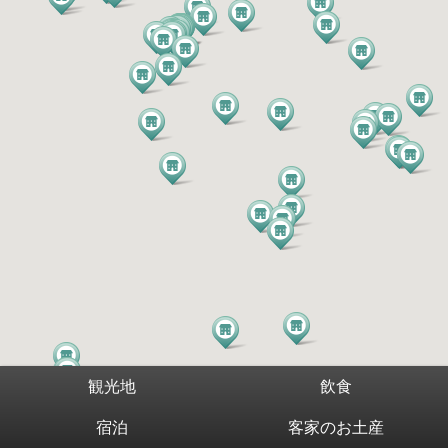
観光地
飲食
宿泊
客家のお土産