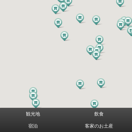
観光地
飲食
宿泊
客家のお土産