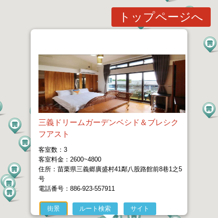
トップページへ
三義ドリームガーデンベシド＆ブレシク
フアスト
客室数：3
客室料金：2600~4800
住所：苗栗県三義郷廣盛村41鄰八股路館前8巷1之5
号
電話番号：886-923-557911
街景
ルート検索
サイト