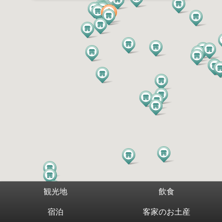
観光地
飲食
宿泊
客家のお土産