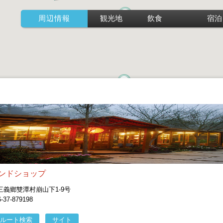
周辺情報
観光地
飲食
宿泊
ンドショップ
義鄉雙潭村崩山下1-9号
7-879198
ルート検索
サイト