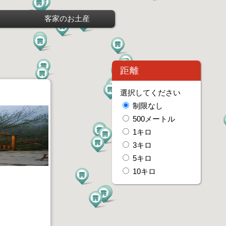
客家のお土産
距離
選択してください
制限なし
500メートル
1キロ
3キロ
5キロ
10キロ