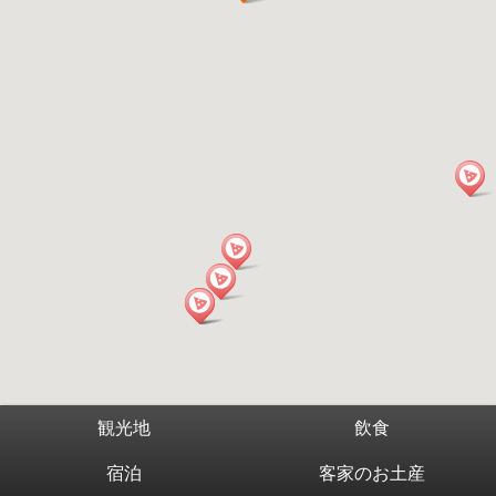
観光地
飲食
宿泊
客家のお土産