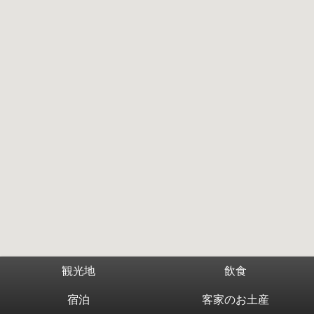
観光地
飲食
宿泊
客家のお土産