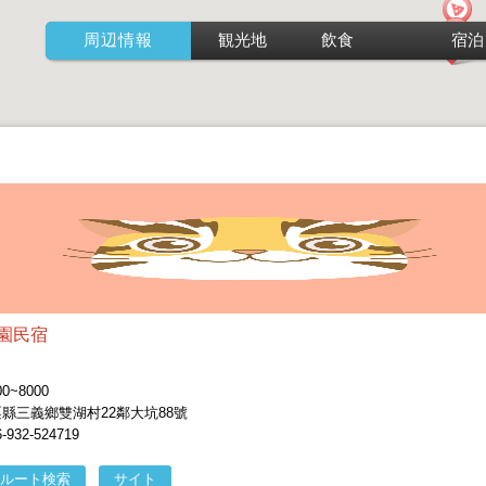
周辺情報
観光地
飲食
宿泊
園民宿
~8000
栗縣三義鄉雙湖村22鄰大坑88號
32-524719
ルート検索
サイト