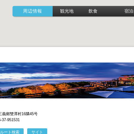
周辺情報
観光地
飲食
宿泊
義鄉雙潭村16隣45号
7-951531
ルート検索
サイト