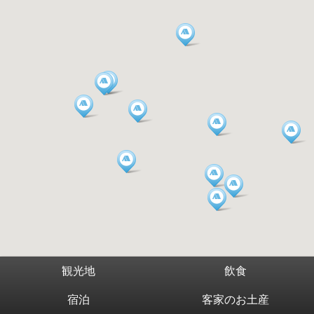
観光地
飲食
宿泊
客家のお土産