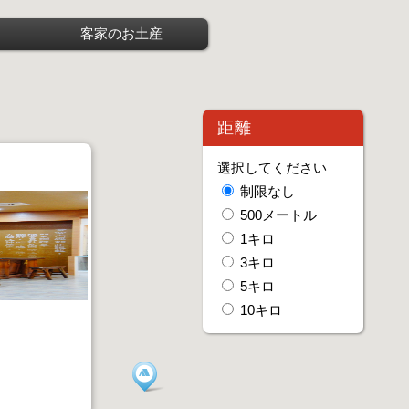
客家のお土産
距離
選択してください
制限なし
500メートル
1キロ
3キロ
5キロ
10キロ