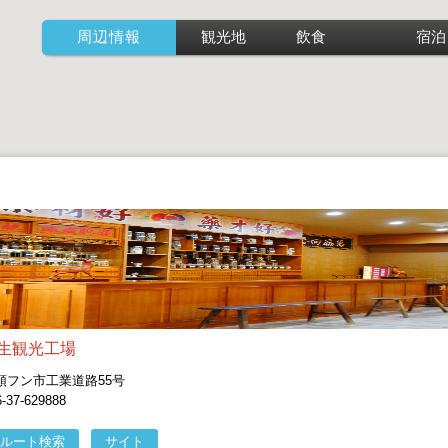
周辺情報
観光地
飲食
宿泊
生観光工場
頭フン市工業道路55号
7-629888
ルート検索
サイト