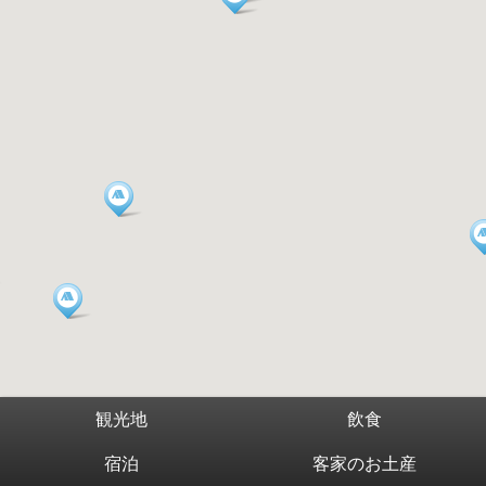
観光地
飲食
宿泊
客家のお土産