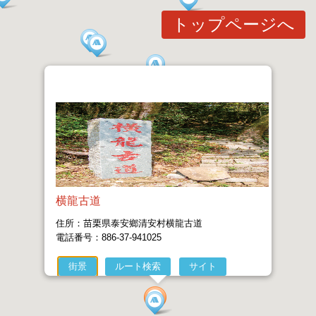
トップページへ
横龍古道
住所：苗栗県泰安鄉清安村横龍古道
電話番号：886-37-941025
街景
ルート検索
サイト