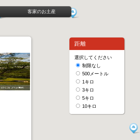
客家のお土産
距離
選択してください
制限なし
500メートル
1キロ
3キロ
5キロ
10キロ