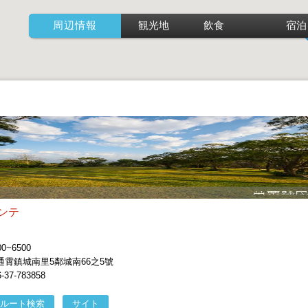
周辺情報
観光地
飲食
宿泊
ンテ
~6500
霄鎮城南里5鄰城南66之5號
7-783858
ルート検索
サイト