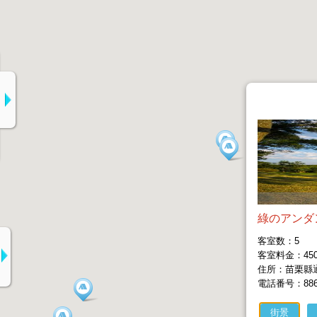
綠のアンダ
客室数：5
客室料金：4500
住所：苗栗縣通
電話番号：886-3
街景