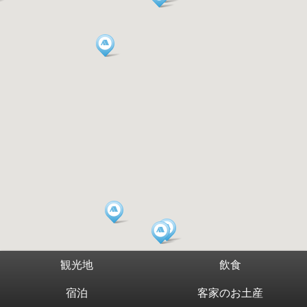
観光地
飲食
宿泊
客家のお土産