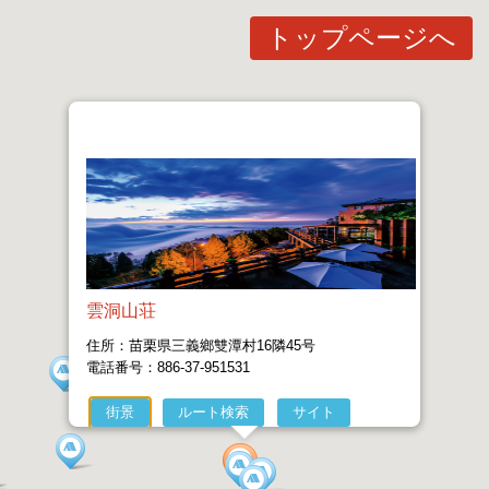
トップページへ
雲洞山荘
住所：苗栗県三義鄉雙潭村16隣45号
電話番号：886-37-951531
街景
ルート検索
サイト