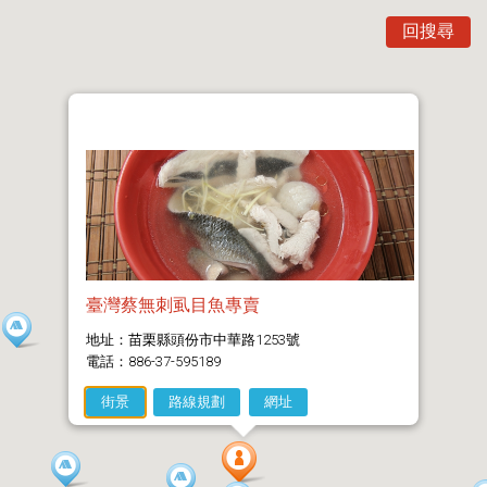
回搜尋
臺灣蔡無刺虱目魚專賣
地址：苗栗縣頭份市中華路1253號
電話：886-37-595189
街景
路線規劃
網址