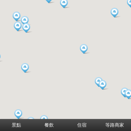
景點
餐飲
住宿
等路商家