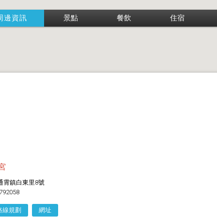
周邊資訊
景點
餐飲
住宿
宮
通霄鎮白東里8號
792058
路線規劃
網址