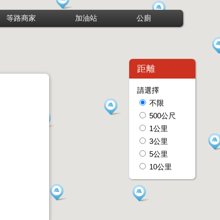
等路商家
加油站
公廁
距離
請選擇
不限
500公尺
1公里
3公里
5公里
10公里