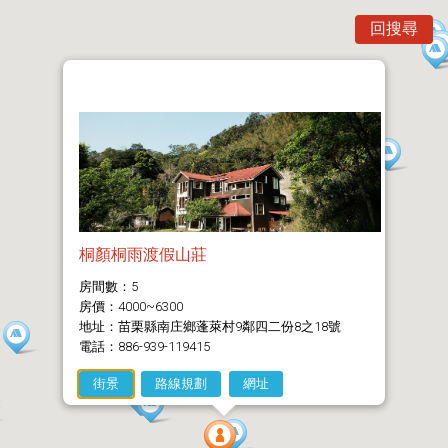
回搜尋
桐顏桐雨渡假山莊
房間數：5
房價：4000~6300
地址：苗栗縣南庄鄉蓬萊村9鄰四二份8之18號
電話：886-939-119415
街景
路線規劃
網址