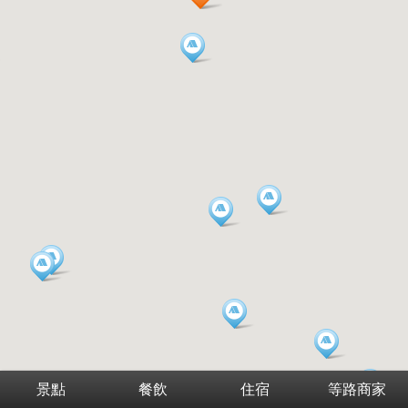
景點
餐飲
住宿
等路商家