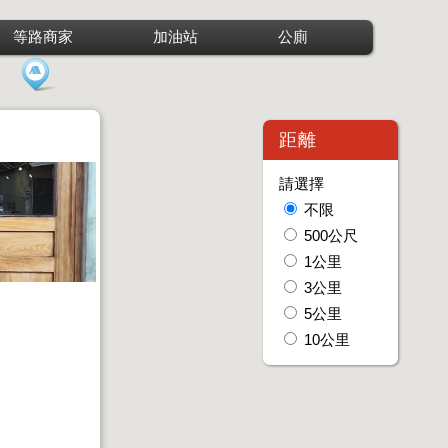
等路商家
加油站
公廁
距離
請選擇
不限
500公尺
1公里
3公里
5公里
10公里