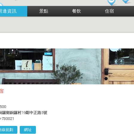
周邊資訊
景點
餐飲
住宿
宿
500
銅鑼鄉銅鑼村19鄰中正路5號
-730021
路線規劃
網址