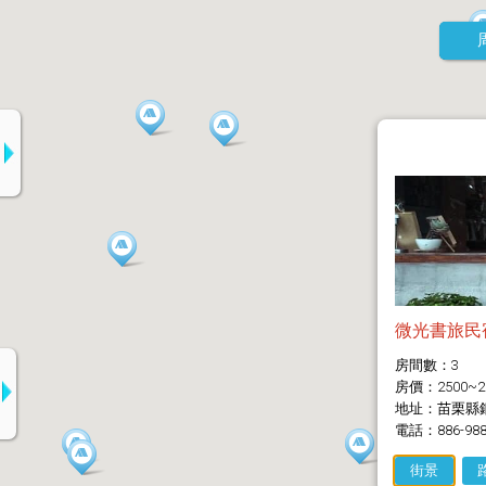
微光書旅民
房間數：3
房價：2500~2
地址：苗栗縣
電話：886-988
街景