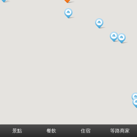
景點
餐飲
住宿
等路商家