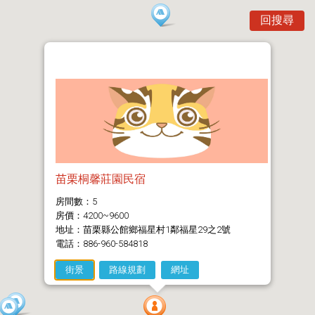
回搜尋
苗栗桐馨莊園民宿
房間數：5
房價：4200~9600
地址：苗栗縣公館鄉福星村1鄰福星29之2號
電話：886-960-584818
街景
路線規劃
網址