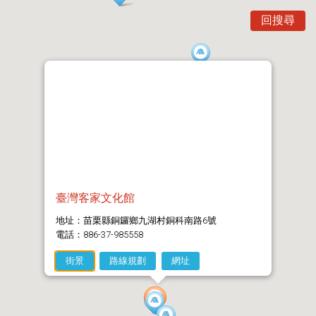
回搜尋
臺灣客家文化館
地址：苗栗縣銅鑼鄉九湖村銅科南路6號
電話：886-37-985558
街景
路線規劃
網址