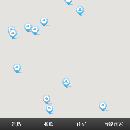
景點
餐飲
住宿
等路商家