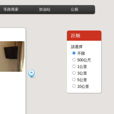
等路商家
加油站
公廁
距離
請選擇
不限
500公尺
1公里
3公里
5公里
10公里