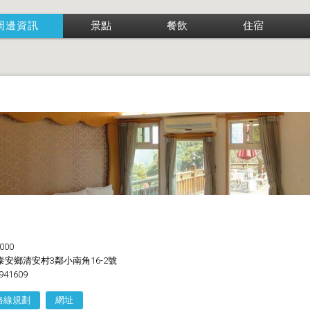
周邊資訊
景點
餐飲
住宿
000
安鄉清安村3鄰小南角16-2號
941609
路線規劃
網址