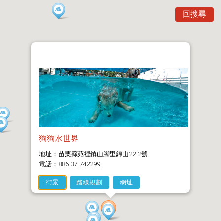
回搜尋
狗狗水世界
地址：苗栗縣苑裡鎮山腳里錦山22-2號
電話：886-37-742299
街景
路線規劃
網址