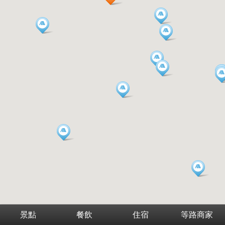
景點
餐飲
住宿
等路商家