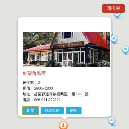
回搜尋
好望角民宿
房間數：2
房價：2800~2800
地址：苗栗縣通霄鎮福興里11鄰126-3號
電話：886-921-372321
街景
路線規劃
網址