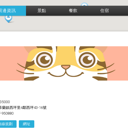
周邊資訊
景點
餐飲
住宿
35000
蘭鎮西坪里4鄰西坪43-16號
-950880
路線規劃
網址