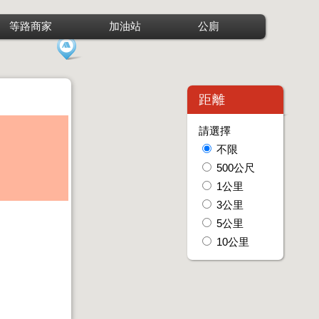
等路商家
加油站
公廁
距離
請選擇
不限
500公尺
1公里
3公里
5公里
10公里