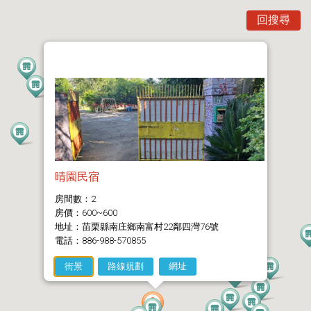
回搜尋
晴園民宿
房間數：2
房價：600~600
地址：苗栗縣南庄鄉南富村22鄰四灣76號
電話：886-988-570855
街景
路線規劃
網址