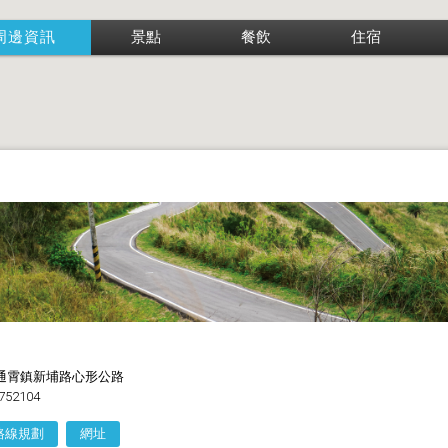
周邊資訊
景點
餐飲
住宿
通霄鎮新埔路心形公路
752104
路線規劃
網址