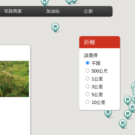
等路商家
加油站
公廁
距離
請選擇
不限
500公尺
1公里
3公里
5公里
10公里