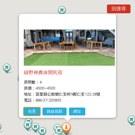
回搜尋
綠野神農休閒民宿
房間數：4
房價：4500~4500
地址：苗栗縣公館鄉仁安村9鄰仁安122-28號
電話：886-37-233855
街景
路線規劃
網址