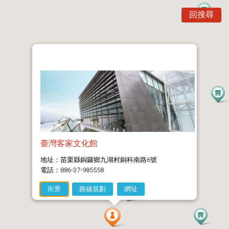
回搜尋
臺灣客家文化館
地址：苗栗縣銅鑼鄉九湖村銅科南路6號
電話：886-37-985558
街景
路線規劃
網址