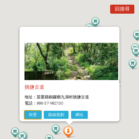
回搜尋
挑鹽古道
地址：苗栗縣銅鑼鄉九湖村挑鹽古道
電話：886-37-982130
街景
路線規劃
網址