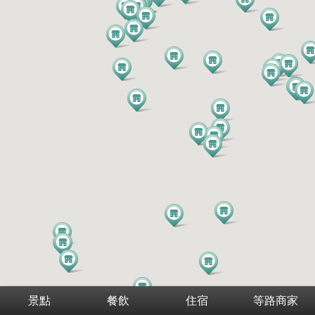
景點
餐飲
住宿
等路商家