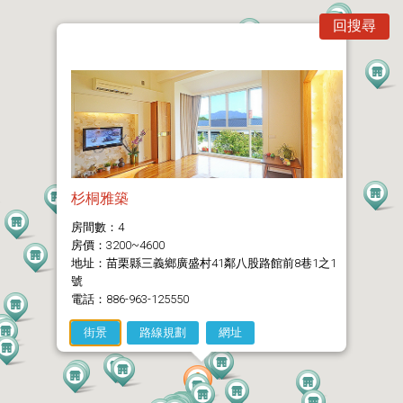
回搜尋
杉桐雅築
房間數：4
房價：3200~4600
地址：苗栗縣三義鄉廣盛村41鄰八股路館前8巷1之1
號
電話：886-963-125550
街景
路線規劃
網址