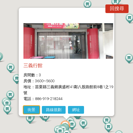
回搜尋
三義行館
房間數：3
房價：3600~5600
地址：苗栗縣三義鄉廣盛村41鄰八股路館前8巷1之19
號
電話：886-919-218244
街景
路線規劃
網址