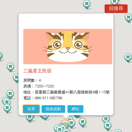
回搜尋
三義君王民宿
房間數：4
房價：7200~7200
地址：苗栗縣三義鄉廣盛41鄰八股路館前8巷1-15號
電話：886-911-083798
街景
路線規劃
網址