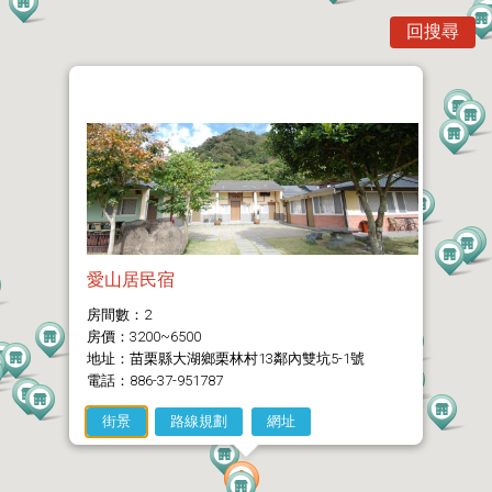
回搜尋
愛山居民宿
房間數：2
房價：3200~6500
地址：苗栗縣大湖鄉栗林村13鄰內雙坑5-1號
電話：886-37-951787
街景
路線規劃
網址