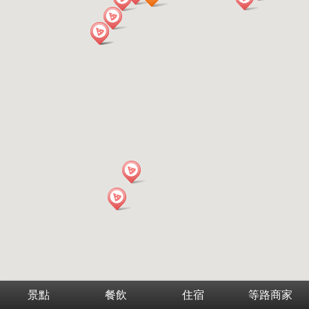
景點
餐飲
住宿
等路商家