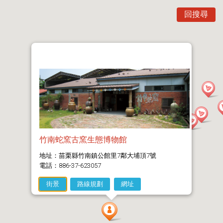
回搜尋
竹南蛇窯古窯生態博物館
地址：苗栗縣竹南鎮公館里7鄰大埔頂7號
電話：886-37-623057
街景
路線規劃
網址