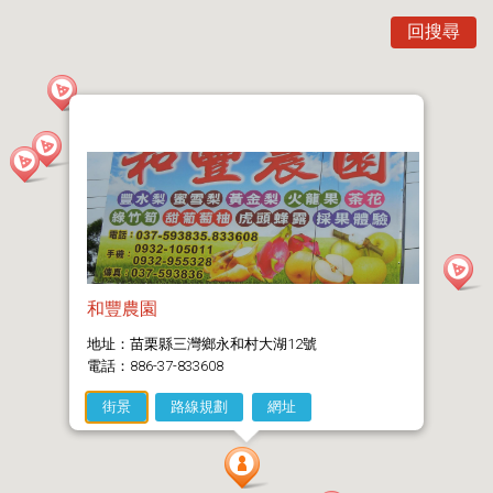
回搜尋
和豐農園
地址：苗栗縣三灣鄉永和村大湖12號
電話：886-37-833608
街景
路線規劃
網址