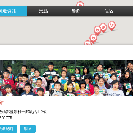
周邊資訊
景點
餐飲
住宿
館
造橋鄉豐湖村一鄰乳姑山2號
583775
路線規劃
網址