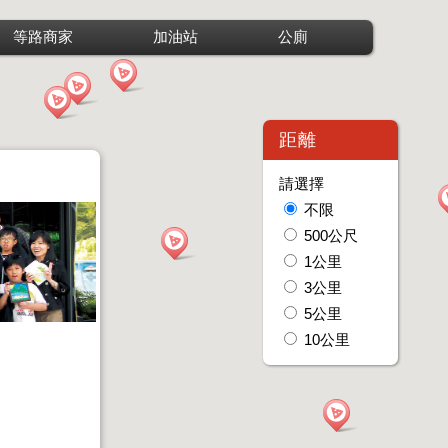
等路商家
加油站
公廁
距離
請選擇
不限
500公尺
1公里
3公里
5公里
10公里