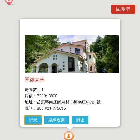
回搜尋
閱微森林
房間數：4
房價：7200~8800
地址：苗栗縣南庄鄉東村16鄰南庄83之1號
電話：886-921-776035
街景
路線規劃
網址